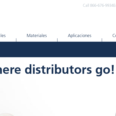
Call 866-676-9934
E
ales
Materiales
Aplicaciones
C
ere distributors go!