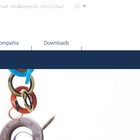
mail: info@anyseals.com
Contact
ES
ompañía
Downloads