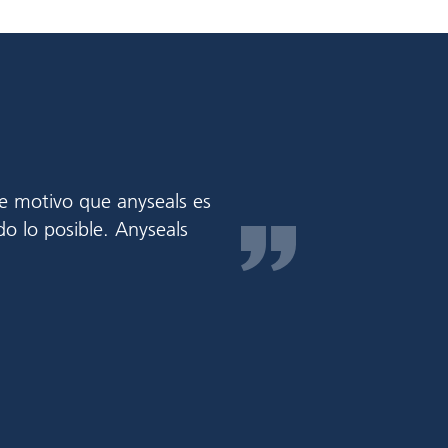
Tom G.,
Bob N.,
e motivo que anyseals es
anyseals
Los empl
o lo posible. Anyseals
proveedo
una gran
proveed
siempre
producto
puntual
exitosa 